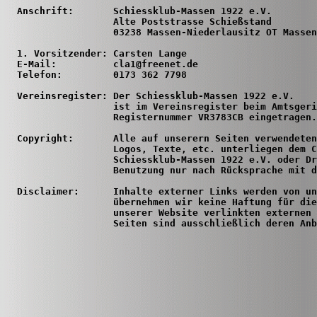
  Anschrift:       Schiessklub-Massen 1922 e.V.

                   Alte Poststrasse Schießstand

                   03238 Massen-Niederlausitz OT Massen

  1. Vorsitzender: Carsten Lange

  E-Mail:          cla1@freenet.de

  Telefon:         0173 362 7798

  Vereinsregister: Der Schiessklub-Massen 1922 e.V.

                   ist im Vereinsregister beim Amtsgeri
                   Registernummer VR3783CB eingetragen.

  Copyright:       Alle auf unserern Seiten verwendeten
                   Logos, Texte, etc. unterliegen dem C
                   Schiessklub-Massen 1922 e.V. oder Dr
                   Benutzung nur nach Rücksprache mit d
  Disclaimer:      Inhalte externer Links werden von un
                   übernehmen wir keine Haftung für die
                   unserer Website verlinkten externen 